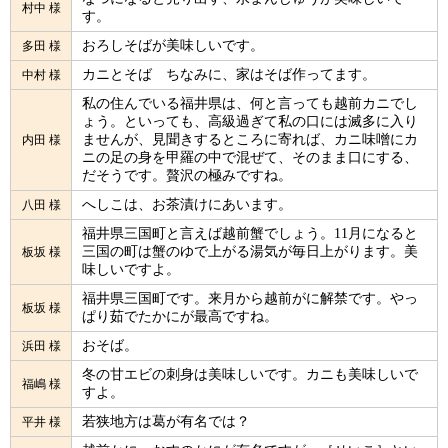
村中 様
す。
おろしそばが美味しいです。
多田 様
カニとそば ちなみに、家はそば作ってます。
中村 様
私の住んでいる福井県は、何と言っても越前カニでし
ょう。といっても、高級過ぎて私の口には滅多に入り
ませんが、見聞きするところに寄れば、カニ味噌にカ
内田 様
ニの足の身を甲羅の中で混ぜて、そのまま口にする、
だそうです。贅沢の極みですね。
へしこは、お茶漬けにあいます。
八田 様
福井県三国町と言えば越前蟹でしょう。11月になると
三国の町は蟹のゆで上がる湯気が毎日上がります。美
板坂 様
味しいですよ。
福井県三国町です。来月から越前がに解禁です。やっ
板坂 様
ぱり茹でたかにが最高ですね。
おそば。
浜田 様
冬の甘エビの刺身は美味しいです。カニも美味しいで
福嶋 様
すよ。
若狭地方は葛が有名では？
平井 様