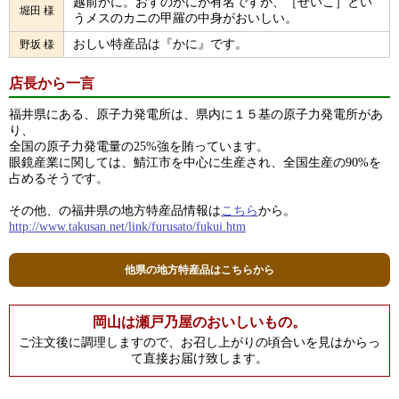
越前かに。おすのかにが有名ですが、［せいこ］とい
堀田 様
うメスのカニの甲羅の中身がおいしい。
おしい特産品は『かに』です。
野坂 様
店長から一言
福井県にある、原子力発電所は、県内に１５基の原子力発電所があ
り、
全国の原子力発電量の25%強を賄っています。
眼鏡産業に関しては、鯖江市を中心に生産され、全国生産の90%を
占めるそうです。
その他、の福井県の地方特産品情報は
こちら
から。
http://www.takusan.net/link/furusato/fukui.htm
他県の地方特産品はこちらから
岡山は瀬戸乃屋のおいしいもの。
ご注文後に調理しますので、お召し上がりの頃合いを見はからっ
て直接お届け致します。