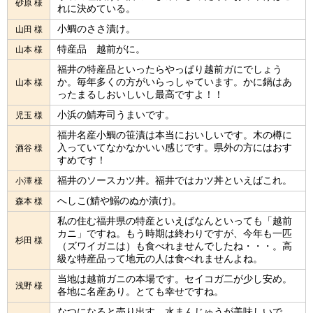
砂原 様
れに決めている。
小鯛のささ漬け。
山田 様
特産品 越前がに。
山本 様
福井の特産品といったらやっぱり越前ガにでしょう
か。毎年多くの方がいらっしゃています。かに鍋はあ
山本 様
ったまるしおいしいし最高ですよ！！
小浜の鯖寿司うまいです。
児玉 様
福井名産小鯛の笹漬は本当においしいです。木の樽に
入っていてなかなかいい感じです。県外の方にはおす
酒谷 様
すめです！
福井のソースカツ丼。福井ではカツ丼といえばこれ。
小澤 様
へしこ(鯖や鰯のぬか漬け)。
森本 様
私の住む福井県の特産といえばなんといっても「越前
カニ」ですね。もう時期は終わりですが、今年も一匹
杉田 様
（ズワイガニは）も食べれませんでしたね・・・。高
級な特産品って地元の人は食べれませんよね。
当地は越前ガニの本場です。セイコガ二が少し安め。
浅野 様
各地に名産あり。とても幸せですね。
なつになると売り出す、水まんじゅうが美味しいで