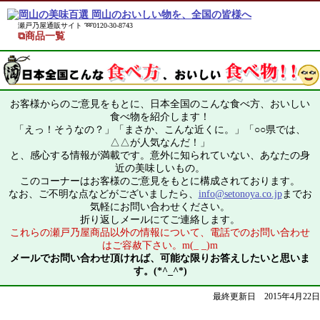
瀬戸乃屋通販サイト ➿0120-30-8743
⧉商品一覧
お客様からのご意見をもとに、日本全国のこんな食べ方、おいしい
食べ物を紹介します！
「えっ！そうなの？」「まさか、こんな近くに。」「○○県では、
△△が人気なんだ！」
と、感心する情報が満載です。意外に知られていない、あなたの身
近の美味しいもの。
このコーナーはお客様のご意見をもとに構成されております。
なお、ご不明な点などがございましたら、
info@setonoya.co.jp
までお
気軽にお問い合わせください。
折り返しメールにてご連絡します。
これらの瀬戸乃屋商品以外の情報について、電話でのお問い合わせ
はご容赦下さい。m(_ _)m
メールでお問い合わせ頂ければ、可能な限りお答えしたいと思いま
す。(*^_^*)
最終更新日 2015年4月22日