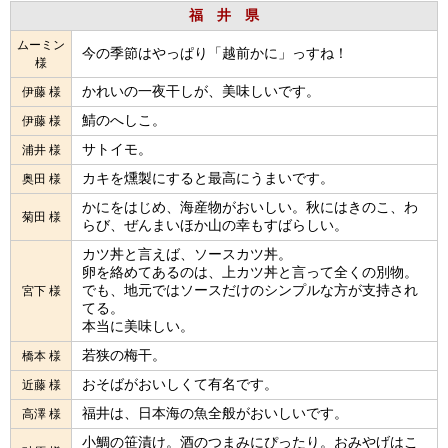
福 井 県
ムーミン
今の季節はやっぱり「越前かに」っすね！
様
かれいの一夜干しが、美味しいです。
伊藤 様
鯖のへしこ。
伊藤 様
サトイモ。
浦井 様
カキを燻製にすると最高にうまいです。
奥田 様
かにをはじめ、海産物がおいしい。秋にはきのこ、わ
菊田 様
らび、ぜんまいほか山の幸もすばらしい。
カツ丼と言えば、ソースカツ丼。
卵を絡めてあるのは、上カツ丼と言って全くの別物。
でも、地元ではソースだけのシンプルな方が支持され
宮下 様
てる。
本当に美味しい。
若狭の梅干。
橋本 様
おそばがおいしくて有名です。
近藤 様
福井は、日本海の魚全般がおいしいです。
高澤 様
小鯛の笹漬け。酒のつまみにぴったり。おみやげはこ