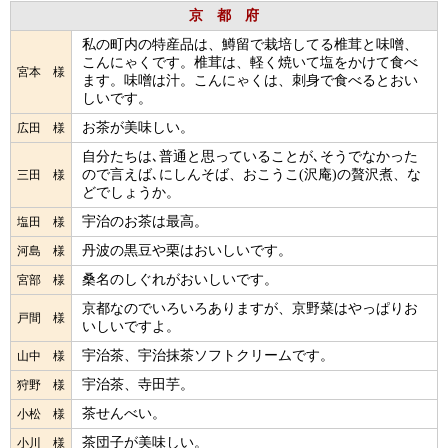
京 都 府
私の町内の特産品は、鱒留で栽培してる椎茸と味噌、
こんにゃくです。椎茸は、軽く焼いて塩をかけて食べ
宮本 様
ます。味噌は汁。こんにゃくは、刺身で食べるとおい
しいです。
お茶が美味しい。
広田 様
自分たちは､普通と思っていることが､そうでなかった
ので言えば､にしんそば、おこうこ(沢庵)の贅沢煮、な
三田 様
どでしょうか。
宇治のお茶は最高。
塩田 様
丹波の黒豆や栗はおいしいです。
河島 様
桑名のしぐれがおいしいです。
宮部 様
京都なのでいろいろありますが、京野菜はやっぱりお
戸間 様
いしいですよ。
宇治茶、宇治抹茶ソフトクリームです。
山中 様
宇治茶、寺田芋。
狩野 様
茶せんべい。
小松 様
茶団子が美味しい。
小川 様