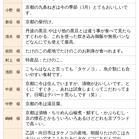
京都の九条ねぎは今の季節（3月）とてもおいしいで
小野 様
す。
京都の柴付け。
新谷 様
丹波の黒豆:やはり他の黒豆とは違う事が食べて見たら
すぐわかる。これを使った炊き込み御飯や無視パンな
清水 様
どなんにでも使えて最高。
たけのこの産地でたけのこのお刺身が食べれます｡
前田 様
特産品：たけのこ。
村上 様
こちらはなんと言っても「タケノコ」。魚介類にも合
池田 様
いやすい食材です。
京都に今は住んでいますが、漬物がおいしいです。と
くに「すぐき」。あれは試食しまくってこだわってま
中原 様
す。日曜はデパート荒らしです（笑）。
京都の冬は湯豆腐。
中野 様
京都は漬物・ちりめん山椒煮・鯖すし・かぶらむし・
京の懐石とかもういろいろあるけどどれも京ブランド
嶋崎 様
で高～い。
乙訓・向日市はタケノコの産地。朝掘りたけのこはカ
ナリいいですよ！ちなみにタケノコにちなんでか