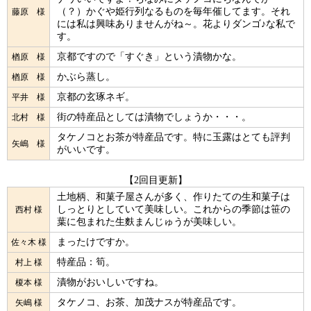
（？）かぐや姫行列なるものを毎年催してます。それ
藤原 様
には私は興味ありませんがね～。花よりダンゴ♪な私で
す。
京都ですので「すぐき」という漬物かな。
楢原 様
かぶら蒸し。
楢原 様
京都の玄琢ネギ。
平井 様
街の特産品としては漬物でしょうか・・・。
北村 様
タケノコとお茶が特産品です。特に玉露はとても評判
矢嶋 様
がいいです。
【2回目更新】
土地柄、和菓子屋さんが多く、作りたての生和菓子は
しっとりとしていて美味しい。これからの季節は笹の
西村 様
葉に包まれた生麩まんじゅうが美味しい。
まったけですか。
佐々木 様
特産品：筍。
村上 様
漬物がおいしいですね。
榎本 様
タケノコ、お茶、加茂ナスが特産品です。
矢嶋 様