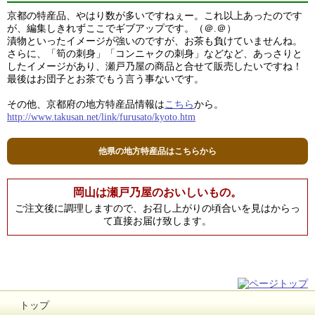
京都の特産品、やはり数が多いですねぇー。これ以上あったのです
が、編集しきれずここでギブアップです。（＠.＠）
漬物といったイメージが強いのですが、お茶も負けていませんね。
さらに、「筍の刺身」「コンニャクの刺身」などなど、あっさりと
したイメージがあり、瀬戸乃屋の商品と合せて販売したいですね！
最後はお団子とお茶でもう言う事ないです。
その他、京都府の地方特産品情報は
こちら
から。
http://www.takusan.net/link/furusato/kyoto.htm
他県の地方特産品はこちらから
岡山は瀬戸乃屋のおいしいもの。
ご注文後に調理しますので、お召し上がりの頃合いを見はからっ
て直接お届け致します。
トップ