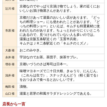
京都なのでやっぱり京漬け物でしょう。家の近くにお
辻川 様
いしいお漬け物屋さんがあります。
京都だけあって湯葉のおいしい店があります。『どっ
ちの料理ショー』にも使われたことがあります。『ど
っちの料理ショー』といえば、キムチも特選素材に使
われたものがあります。ちょっとわかりにくいところ
市原 様
にあるので、見つけられていない人も多いのでは。
湯葉は京阪五条駅近くの「玉置半兵衛」
キムチはＪＲ二条駅近くの「キムチのミズノ」
おこのみやき。
大森 様
宇治なのでお茶。茶団子、抹茶サブレ。
永井 様
京都いづうのさば寿司は日本一。
増谷 様
味噌マヨネーズで二十日大根、きゅうり、にんじん、
（これらは生で）、スナックえんどう（軽く茹でる）
浅井 様
をおつまみで食べるとおいしいです。
漬物。
梅田 様
湯葉と若芽の和風サラダドレッシングであえる。
山口 様
店長から一言