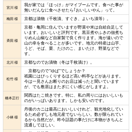
我が家では「ほっけ」がマイブームです。食べた事が
宮川 様
無いだんなに食べさせたら｢おいしいやん」って。
京都は漬物（千枚漬、すぐき、よいち漬等）。
梅田 様
京都・亀岡に住んでいますが野菜や米は自給自足して
います。おいしいと評判です。黒豆煮やふきの佃煮ち
りめん山椒など自家製で良く作ります。海が遠いので
斉田 様
山の幸を食べることが多いです。地元の特産は山芋、
うど、そば、栗、たけのこ、まいたけ、野菜などで
す。
京都なのでお漬物（冬は千枚漬け）。
北川 様
京都なので”ゆば”でしょうか？
祇園にはびっくりするほど高い料亭などがあります。
松竹 様
今は一見さんお断りのお店は減ったと聞いています
が、でも敷居はまたぎにくい感じがしますよ。
関西はたこ焼きです。特に、私の周りにはおいしいも
橋本正行
のがいっぱいあります。しかも安いのです。
丹後のカニは最高においしいけれど、観光地化してい
るため必ずしも地元産でないらしい。数が限られてい
小林 様
るから当然だが、昨今話題の事だけに本物がきちんと
流通してほしい。