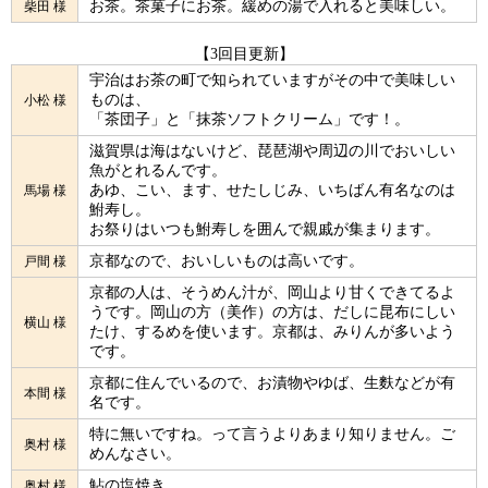
お茶。茶菓子にお茶。緩めの湯で入れると美味しい。
柴田 様
【3回目更新】
宇治はお茶の町で知られていますがその中で美味しい
ものは、
小松 様
「茶団子」と「抹茶ソフトクリーム」です！。
滋賀県は海はないけど、琵琶湖や周辺の川でおいしい
魚がとれるんです。
あゆ、こい、ます、せたしじみ、いちばん有名なのは
馬場 様
鮒寿し。
お祭りはいつも鮒寿しを囲んで親戚が集まります。
京都なので、おいしいものは高いです。
戸間 様
京都の人は、そうめん汁が、岡山より甘くできてるよ
うです。岡山の方（美作）の方は、だしに昆布にしい
横山 様
たけ、するめを使います。京都は、みりんが多いよう
です。
京都に住んでいるので、お漬物やゆば、生麩などが有
本間 様
名です。
特に無いですね。って言うよりあまり知りません。ご
奥村 様
めんなさい。
鮎の塩焼き。
奥村 様