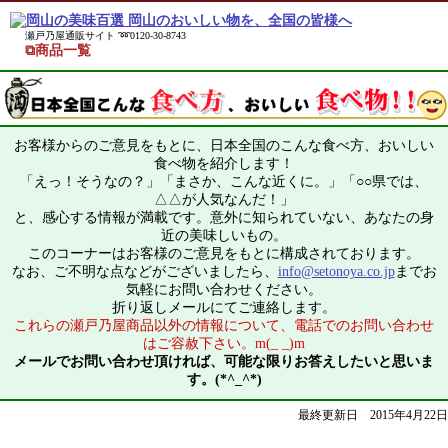
瀬戸乃屋通販サイト ➿0120-30-8743
⧉商品一覧
お客様からのご意見をもとに、日本全国のこんな食べ方、おいしい
食べ物を紹介します！
「えっ！そうなの？」「まさか、こんな近くに。」「○○県では、
△△が人気なんだ！」
と、感心する情報が満載です。意外に知られていない、あなたの身
近の美味しいもの。
このコーナーはお客様のご意見をもとに構成されております。
なお、ご不明な点などがございましたら、
info@setonoya.co.jp
までお
気軽にお問い合わせください。
折り返しメールにてご連絡します。
これらの瀬戸乃屋商品以外の情報について、電話でのお問い合わせ
はご容赦下さい。m(_ _)m
メールでお問い合わせ頂ければ、可能な限りお答えしたいと思いま
す。(*^_^*)
最終更新日 2015年4月22日