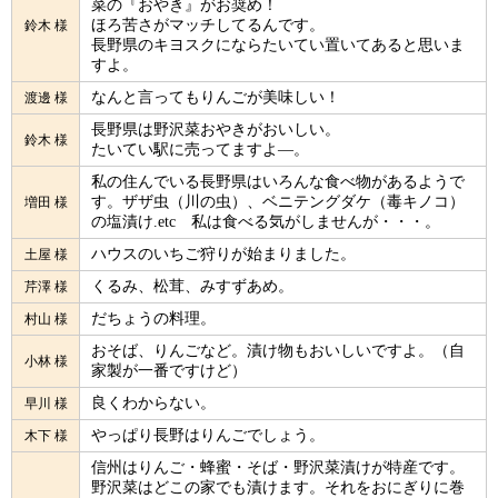
菜の『おやき』がお奨め！
ほろ苦さがマッチしてるんです。
鈴木 様
長野県のキヨスクにならたいてい置いてあると思いま
すよ。
なんと言ってもりんごが美味しい！
渡邊 様
長野県は野沢菜おやきがおいしい。
鈴木 様
たいてい駅に売ってますよ―。
私の住んでいる長野県はいろんな食べ物があるようで
す。ザザ虫（川の虫）、ベニテングダケ（毒キノコ）
増田 様
の塩漬け.etc 私は食べる気がしませんが・・・。
ハウスのいちご狩りが始まりました。
土屋 様
くるみ、松茸、みすずあめ。
芹澤 様
だちょうの料理。
村山 様
おそば、りんごなど。漬け物もおいしいですよ。（自
小林 様
家製が一番ですけど）
良くわからない。
早川 様
やっぱり長野はりんごでしょう。
木下 様
信州はりんご・蜂蜜・そば・野沢菜漬けが特産です。
野沢菜はどこの家でも漬けます。それをおにぎりに巻