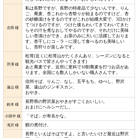
私は長野ですが、長野の特産品て少ないんです。りん
ご、蕎麦、杏これから杏祭りが始まるのですけど、杏
の砂糖漬けをするのですがこれが結構大変で、3日かけ
てつけるのですが、つけた後もわいてきてわいてきた
古田 様
らその汁を煮なおしてやるのですが、それだけに美味
しい杏漬けができ、お茶のみに大いに活躍しておりま
す。杏干しにコ－ラ－に浸して食べるのも美味しい
し、杏狩りが楽しみです。
松茸(近くに松茸山がたくさんあり、シーズンになると
観光バスで皆さんやってきます)
芹澤 様
あと蕎麦です。近所に更科で10割蕎麦を打つお店があ
ります。全国にも数人しかいない職人さんです。
信州そば、りんご、なし、五平もち、ゆべし、野沢
菜、遠山のジンギスカン、
遠山 様
おやき。
長野県の野沢菜おやきがすごくおいしい。
鈴木 様
おまけにヘルシーだし。
「そば」が有名かな。
小田中 様
鯉の煮付け。
滝沢 様
長野といえばそばですよ。と言いたいけど最近は野沢