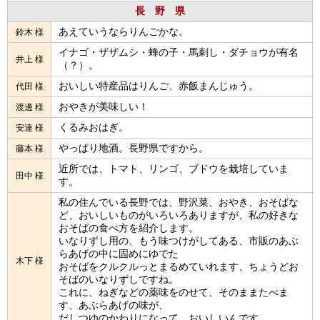
長 野 県
あえていうならりんごかな。
鈴木 様
イナゴ・ザザムシ・蜂の子・馬刺し・ダチョウが有名
井上 様
（？）。
おいしい特産品はりんご、赤飯まんじゅう。
代田 様
おやきが美味しい！
渡邊 様
くるみおはぎ。
安達 様
やっぱり地酒。長野県ですから。
藤本 様
近所では、トマト、リンゴ、ブドウを栽培していま
田中 様
す。
私の住んでいる長野では、野沢菜、おやき、おそばな
ど、おいしいものがいろいろありますが、私の好きな
おそばの食べ方を紹介します。
いなりずし用の、もう味つけがしてある、市販のあぶ
らあげの中に固めにゆでた
木下 様
おそばをクルクルっとまるめていれます、ちょうどお
そばのいなりずしですね。
これに、ねぎなどの薬味をのせて、そのままたべま
す、あぶらあげの味が、
だしつゆのかわりになって、おいしいんです。