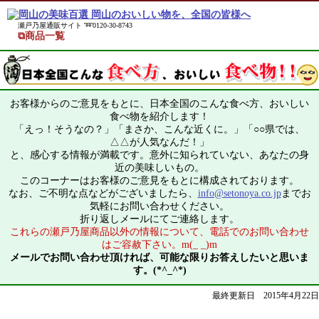
瀬戸乃屋通販サイト ➿0120-30-8743
⧉商品一覧
お客様からのご意見をもとに、日本全国のこんな食べ方、おいしい
食べ物を紹介します！
「えっ！そうなの？」「まさか、こんな近くに。」「○○県では、
△△が人気なんだ！」
と、感心する情報が満載です。意外に知られていない、あなたの身
近の美味しいもの。
このコーナーはお客様のご意見をもとに構成されております。
なお、ご不明な点などがございましたら、
info@setonoya.co.jp
までお
気軽にお問い合わせください。
折り返しメールにてご連絡します。
これらの瀬戸乃屋商品以外の情報について、電話でのお問い合わせ
はご容赦下さい。m(_ _)m
メールでお問い合わせ頂ければ、可能な限りお答えしたいと思いま
す。(*^_^*)
最終更新日 2015年4月22日