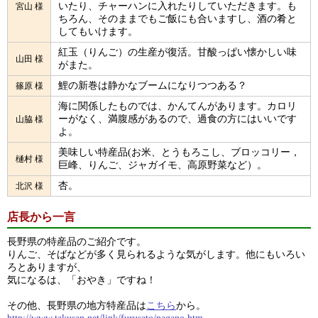
いたり、チャーハンに入れたりしていただきます。も
宮山 様
ちろん、そのままでもご飯にも合いますし、酒の肴と
してもいけます。
紅玉（りんご）の生産が復活。甘酸っぱい懐かしい味
山田 様
がまた。
鯉の新巻は静かなブームになりつつある？
篠原 様
海に関係したものでは、かんてんがあります。カロリ
ーがなく、満腹感があるので、過食の方にはいいです
山脇 様
よ。
美味しい特産品(お米、とうもろこし、ブロッコリー，
樋村 様
巨峰、りんご、ジャガイモ、高原野菜など）。
杏。
北沢 様
店長から一言
長野県の特産品のご紹介です。
りんご、そばなどが多く見られるような気がします。他にもいろい
ろとありますが、
気になるは、「おやき」ですね！
その他、長野県の地方特産品は
こちら
から。