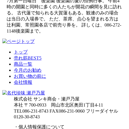
7月第一日曜日 後楽園 後楽園の夏の恒例行事。 午前4
時の開園と同時に多くの人たちが開花の瞬間を見に訪れ
る。 古代蓮で知られる大賀蓮もある。観連のみの場合
は当日の入場券で。 ただ、茶席、点心を望まれる方は
辻利園、常照園各店で前売り券を。 詳しくは、086-272-
1148後楽園まで。
トップ
売れ筋BEST5
商品一覧
今月のお勧め
お買い物の前に
会社情報
株式会社 サンキ商会・瀬戸乃屋
本社 〒700-0933 岡山市北区奥田1丁目4-11
TEL086-231-8743 FAX086-231-9060
フリーダイヤル
0120-30-8743
・個人情報保護について