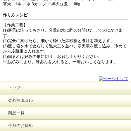
寒天 1本 ／
水 3カップ ／
黒大豆煮 180g
作り方レシピ
【作業工程】
(1)寒天は洗ってちぎり、分量の水に約30分間ひたして火にかけま
す。
(2)完全に溶けたら、細かく砕いた黒砂糖と煮汁を加えます。
(3)流し箱を水でぬらして黒大豆を並べ、寒天液を流し込み、冷めて
から冷蔵庫に入れます。
(4)固まれば好みの形に切り、お召し上がりください。
※お好みにより、練あんを入れると、一層おいしくなります。
トップ
売れ筋BEST5
商品一覧
今月のお勧め