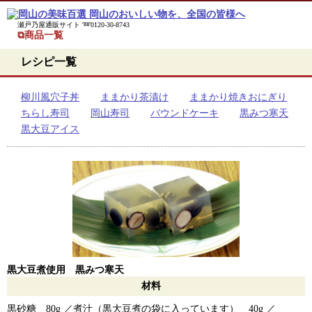
瀬戸乃屋通販サイト ➿0120-30-8743
⧉商品一覧
レシピ一覧
柳川風穴子丼
ままかり茶漬け
ままかり焼きおにぎり
ちらし寿司
岡山寿司
バウンドケーキ
黒みつ寒天
黒大豆アイス
黒大豆煮使用 黒みつ寒天
材料
黒砂糖 80g ／
煮汁（黒大豆煮の袋に入っています） 40g ／